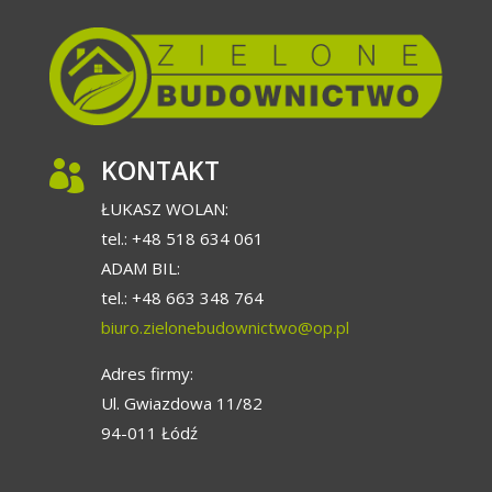
ŁĄKI KWIETNE
Wielogatunkowa łąka kwietna to doskonała i piękna
KONTAKT

alternatywa dla zwykłego trawnika
ŁUKASZ WOLAN:
tel.: +48 518 634 061
ADAM BIL:
tel.: +48 663 348 764
biuro.zielonebudownictwo@op.pl
OGRODY PERMAKULTUROWE
Adres firmy:
Projektujemy ogrody permakulturowe, czyli takie, o
Ul. Gwiazdowa 11/82
których pielęgnację dba sama „Matka Natura”.
94-011 Łódź