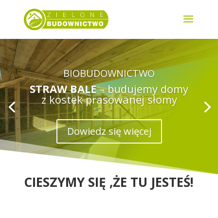
BIOBUDOWNICTWO
STRAW BALE
– budujemy domy
z kostek prasowanej słomy
Dowiedz się więcej
CIESZYMY SIĘ ,ŻE TU JESTEŚ!